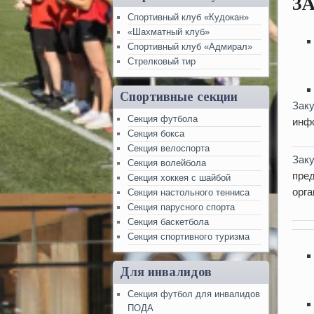
З
Спортивный клуб «Кудокан»
«Шахматный клуб»
Спортивный клуб «Адмирал»
Стрелковый тир
Спортивные секции
Зак
Секция футбола
инф
Секция бокса
Секция велоспорта
Зак
Секция волейбола
пре
Секция хоккея с шайбой
орга
Секция настольного тенниса
Секция парусного спорта
Секция баскетбола
Секция спортивного туризма
Для инвалидов
Секция футбол для инвалидов
ПОДА