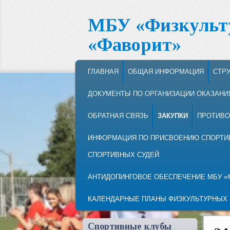
МБУ «Физкульт
«Фаворит»
MAIN MENU
SKIP TO PRIMARY CONTENT
SKIP TO SECONDARY CONTENT
ГЛАВНАЯ
ОБЩАЯ ИНФОРМАЦИЯ
СТР
ДОКУМЕНТЫ ПО ОРГАНИЗАЦИИ ОКАЗАНИ
ОБРАТНАЯ СВЯЗЬ
ЗАКУПКИ
ПРОТИВО
ИНФОРМАЦИЯ ПО ПРИСВОЕНИЮ СПОРТИВ
СПОРТИВНЫХ СУДЕЙ
АНТИДОПИНГОВОЕ ОБЕСПЕЧЕНИЕ МБУ «
КАЛЕНДАРНЫЕ ПЛАНЫ ФИЗКУЛЬТУРНЫХ
Спортивные клубы