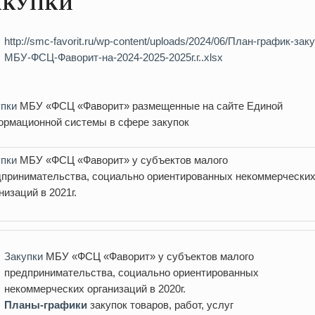
АКУПКИ
http://smc-favorit.ru/wp-content/uploads/2024/06/План-график-зак
МБУ-ФСЦ-Фаворит-на-2024-2025-2025г.г..xlsx
упки
МБУ «ФСЦ «Фаворит» размещенные на сайте Единой
ормационной системы в сфере закупок
упки
МБУ «ФСЦ «Фаворит» у субъектов малого
дпринимательства, социально ориентированных некоммерчески
низаций в 2021г.
Закупки
МБУ «ФСЦ «Фаворит» у субъектов малого
предпринимательства, социально ориентированных
некоммерческих организаций в 2020г.
Планы-графики
закупок товаров, работ, услуг