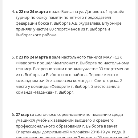
с 22 по 24 марта
в зале Бокса на ул. Данилова, 1 прошёл
турнир по боксу памяти почётного председателя
федерации бокса г. Выборга А.В. Журавлёва. В турнире
приняли участие 80 спортсменов из г. Выборга и
Выборгского района
с 23 по 24 марта
в зале настольного тенниса МАУ «СЗК
«Фаворит» прошёл Чемпионат г. Выборга по настольному
теннису. В соревновании приняли участие 30 спортсменов
из г. Выборга и Выборгского района. Первое место в
командном зачёте завоевала команда г. Светогорска, 2
место у команды «Фаворит» г. Выборг, 3 место заняла
команда «Надежда» г. Выборг.
27 марта
состоялось соревнование по плаванию среди
учащихся учебных заведений высшего и среднего
профессионального образования г. Выборга в зачёт
Спартакиады допризывной молодёжи 2018-19 уч. года. В
соревновании приняло участие 7 команд (39 спортсменов).