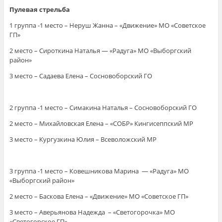
Пулевая стрельба
1 группа -1 место – Неруш Жанна – «Движение» МО «Советское
ГП»
2 место – Сироткина Наталья — «Радуга» МО «Выборгский
район»
3 место – Садаева Елена – Сосновоборский ГО
2 группа -1 место – Симакина Наталья – Сосновоборский ГО
2 место – Михайловская Елена – «СОБР» Кингисеппский МР
3 место – Кургузкина Юлия – Всеволожский МР
3 группа -1 место – Ковешникова Марина — «Радуга» МО
«Выборгский район»
2 место – Баскова Елена – «Движение» МО «Советское ГП»
3 место – Аверьянова Надежда – «Светогорочка» МО
«Светогорское ГП»