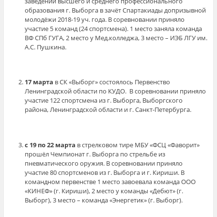
заведений высшего и среднего профессионального
образования г. Выборга в зачёт Спартакиады допризывной
молодёжи 2018-19 уч. года. В соревновании приняло
участие 5 команд (24 спортсмена). 1 место заняла команда
ВФ СПб ГУГА, 2 место у Мед.колледжа, 3 место – ИЭБ ЛГУ им.
А.С. Пушкина.
17 марта
в СК «Выборг» состоялось Первенство
Ленинградской области по КУДО. В соревновании приняло
участие 122 спортсмена из г. Выборга, Выборгского
района, Ленинградской области и г. Санкт-Петербурга.
с 19 по 22 марта
в стрелковом тире МБУ «ФСЦ «Фаворит»
прошёл Чемпионат г. Выборга по стрельбе из
пневматического оружия. В соревновании приняло
участие 80 спортсменов из г. Выборга и г. Кириши. В
командном первенстве 1 место завоевала команда ООО
«КИНЕФ» (г. Кириши), 2 место у команды «Дебют» (г.
Выборг), 3 место – команда «Энергетик» (г. Выборг).