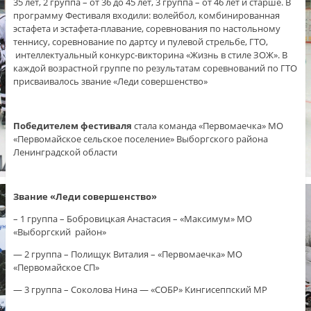
35 лет, 2 группа – от 36 до 45 лет, 3 группа – от 46 лет и старше. В
программу Фестиваля входили: волейбол, комбинированная
эстафета и эстафета-плавание, соревнования по настольному
теннису, соревнование по дартсу и пулевой стрельбе, ГТО,
интеллектуальный конкурс-викторина «Жизнь в стиле ЗОЖ». В
каждой возрастной группе по результатам соревнований по ГТО
присваивалось звание «Леди совершенство»
Победителем фестиваля
стала команда «Первомаечка» МО
«Первомайское сельское поселение» Выборгского района
Ленинградской области
Звание «Леди совершенство»
– 1 группа – Бобровицкая Анастасия – «Максимум» МО
«Выборгский район»
— 2 группа – Полищук Виталия – «Первомаечка» МО
«Первомайское СП»
— 3 группа – Соколова Нина — «СОБР» Кингисеппский МР