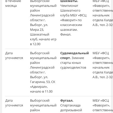
В течение
Выборгский
Шахматы.
МБУ «ФСЦ
месяца
муниципальный
Чемпионат
«Фаворит»,
район
Шахматного
ответственн
Ленинградской
клуба МБУ «ФСЦ
начальник
области г.
«Фаворит» по
отдела Халд
Выборг, ул.
классическим
А.В., тел. 2-32
Мира 23,
шахматам.
Шахматный
Финал.
клуб, начало игр
в 12.00
Дата
Выборгский
Судомодельный
МБУ «ФСЦ
уточняется
муниципальный
спорт.
Зимние
«Фаворит»,
район
старты юных
ответственн
Ленинградской
судомоделистов
начальник
области г.
отдела Халд
Выборг, ул.
А.В., тел. 2-32
Гагарина, 53, СК
«Адмирал»,
начало в 11.00
Дата
Выборгский
Футзал.
МБУ «ФСЦ
уточняется
муниципальный
Спартакиада
«Фаворит»,
район
допризывной
ответственн