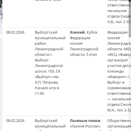
ответственн
начальник
отдела Халд
А.В., тел. 2-32
08.02.2026
Выборгский
Хоккей.
Кубок
Федерация
муниципальный
Федерации
хоккея
район
хоккея
Ленинградс
Ленинградской
Ленинградской
области, МБ
области г.
области. 5 этап
«ФСЦ «Фавор
Выборг,
организует
Ленинградское
участие детс
шоссе, 103, СК
команды
«Выборг» им.
«Фаворит» г.
А.П. Петрова,
Выборг в
Начало игр в
соревновани
11.00
ответственн
— начальни
отдела Смол
М.А., тел. 2-3
08.02.2026
Выборгский
Лыжные гонки.
Общественн
муниципальный
«Лыжня России»,
организация