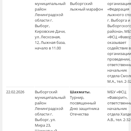
муниципальный
Выборгский
организация
район
лыжный марафон
«Федерация
Ленинградской
лыжного спо
области г.
г. Выборга и
Выборг,
Выборгског
Кировские Дачи,
района», МБ
ул. Лесхозная,
«ФСЦ «Фавор
12, Лыжная база,
оказывает
начало в 11.00
содействие в
организации
проведении,
ответственн
начальник
отдела Смол
М.А., тел. 2-3
22.02.2026
Выборгский
Шахматы.
МБУ «ФСЦ
муниципальный
Турнир,
«Фаворит»,
район
посвященный
ответственн
Ленинградской
Дню защитника
начальник
области г.
Отечества
отдела Халд
Выборг, ул.
А.В., тел. 2-32
Мира 23,
Шахматный