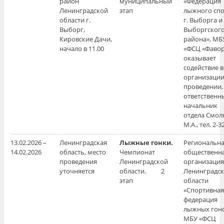
район
муниципальный
«Федерация
Ленинградской
этап
лыжного спо
области г.
г. Выборга и
Выборг,
Выборгског
Кировские Дачи,
района», МБ
начало в 11.00
«ФСЦ «Фавор
оказывает
содействие в
организации
проведении,
ответственн
начальник
отдела Смол
М.А., тел. 2-
13.02.2026 –
Ленинградская
Лыжные гонки.
Региональн
14.02.2026
область, место
Чемпионат
общественн
проведения
Ленинградской
организация
уточняется
области. 2
Ленинградс
этап
области
«Спортивная
федерация
лыжных гоно
МБУ «ФСЦ