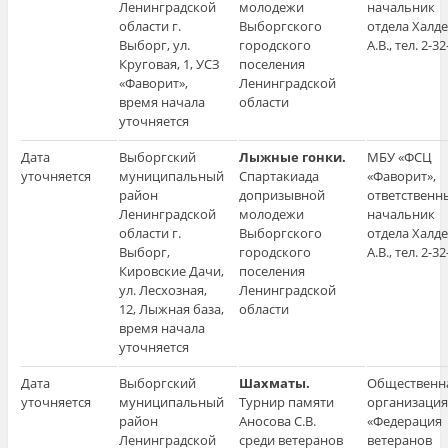
Ленинградской
молодежи
начальник
области г.
Выборгского
отдела Халд
Выборг, ул.
городского
А.В., тел. 2-32
Круговая, 1, УСЗ
поселения
«Фаворит»,
Ленинградской
время начала
области
уточняется
Дата
Выборгский
Лыжные гонки.
МБУ «ФСЦ
уточняется
муниципальный
Спартакиада
«Фаворит»,
район
допризывной
ответственн
Ленинградской
молодежи
начальник
области г.
Выборгского
отдела Халд
Выборг,
городского
А.В., тел. 2-32
Кировские Дачи,
поселения
ул. Лесхозная,
Ленинградской
12, Лыжная база,
области
время начала
уточняется
Дата
Выборгский
Шахматы.
Общественн
уточняется
муниципальный
Турнир памяти
организация
район
Аносова С.В.
«Федерация
Ленинградской
среди ветеранов
ветеранов