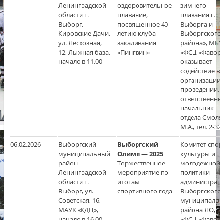
Ленинградской
оздоровительное
зимнего
области г.
плавание,
плавания г.
Выборг,
посвященное 40-
Выборга и
Кировские Дачи,
летию клуба
Выборгског
ул. Лесхозная,
закаливания
района», МБ
12, Лыжная база,
«Пингвин»
«ФСЦ «Фавор
начало в 11.00
оказывает
содействие в
организации
проведении,
ответственн
начальник
отдела Смол
М.А., тел. 2-
06.02.2026
Выборгский
Выборгский
Комитет спо
муниципальный
Олимп — 2025
культуры и
район
Торжественное
молодежной
Ленинградской
мероприятие по
политики
области г.
итогам
администра
Выборг, ул.
спортивного года
Выборгског
Советская, 16,
муниципаль
МАУК «КДЦ»,
района ЛО,
начало в 16.00
«ФСЦ «Фавор