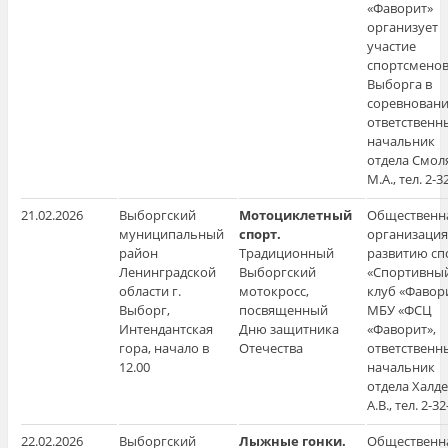
«Фаворит»
организует
участие
спортсменов 
Выборга в
соревновани
ответственн
начальник
отдела Смол
М.А., тел. 2-
21.02.2026
Выборгский
Мотоциклетный
Общественн
муниципальный
спорт.
организация
район
Традиционный
развитию сп
Ленинградской
Выборгский
«Спортивны
области г.
мотокросс,
клуб «Фавори
Выборг,
посвященный
МБУ «ФСЦ
Интендантская
Дню защитника
«Фаворит»,
гора, начало в
Отечества
ответственн
12.00
начальник
отдела Халд
А.В., тел. 2-32
22.02.2026
Выборгский
Лыжные гонки.
Общественн