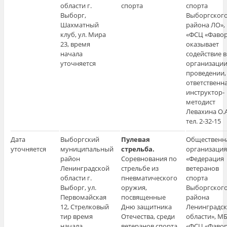
области г.
спорта
спорта
Выборг,
Выборгског
Шахматный
района ЛО»,
клуб, ул. Мира
«ФСЦ «Фавор
23, время
оказывает
начала
содействие в
уточняется
организации
проведении,
ответственн
инструктор-
методист
Левахина О.А
тел. 2-32-15
Дата
Выборгский
Пулевая
Общественн
уточняется
муниципальный
стрельба.
организация
район
Соревнования по
«Федерация
Ленинградской
стрельбе из
ветеранов
области г.
пневматического
спорта
Выборг, ул.
оружия,
Выборгског
Первомайская
посвященные
района
12, Стрелковый
Дню защитника
Ленинградс
тир время
Отечества, среди
области», М
начала
ветеранов спорта
«ФСЦ «Фавор