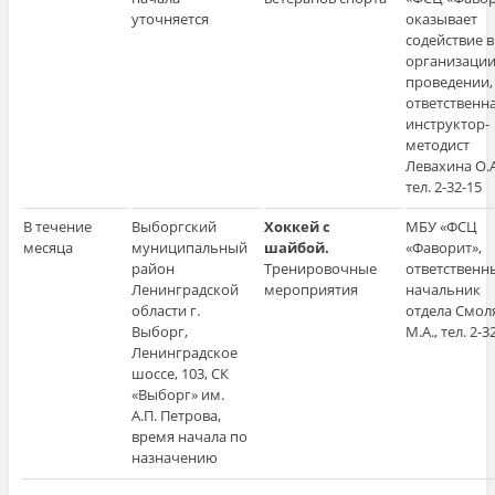
уточняется
оказывает
содействие в
организации
проведении,
ответственн
инструктор-
методист
Левахина О.А
тел. 2-32-15
В течение
Выборгский
Хоккей с
МБУ «ФСЦ
месяца
муниципальный
шайбой.
«Фаворит»,
район
Тренировочные
ответственн
Ленинградской
мероприятия
начальник
области г.
отдела Смол
Выборг,
М.А., тел. 2-3
Ленинградское
шоссе, 103, СК
«Выборг» им.
А.П. Петрова,
время начала по
назначению