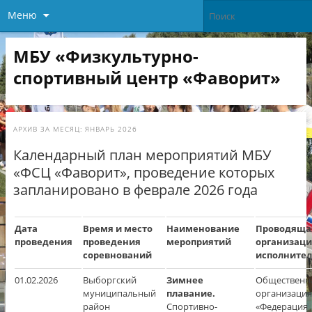
Меню
МБУ «Физкультурно-
спортивный центр «Фаворит»
АРХИВ ЗА МЕСЯЦ:
ЯНВАРЬ 2026
Календарный план мероприятий МБУ
«ФСЦ «Фаворит», проведение которых
запланировано в феврале 2026 года
Дата
Время и место
Наименование
Проводяща
проведения
проведения
мероприятий
организаци
соревнований
исполнител
01.02.2026
Выборгский
Зимнее
Общественн
муниципальный
плавание.
организация
район
Спортивно-
«Федерация