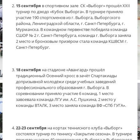
15 сентября
в спортивном зале СК «Выборг» прошёл XXII
турнир по дзюдо «Кубок Выборга». В турнире приняло
участие 190 спортсменов из г. Выборга, Выборгского
района, Ленинградской области, г. Санкт-Петербурга, г.
Мурманска. В командном первенстве победила команда
СШОР № 2 г. Санкт-Петербурга, команда г. Выборга заняла
2 место и бронзовым призёром стала команда КШВСМ г.
Санкт-Петербург.
18 сентября
на стадионе «Авангард» прошёл
традиционный Осенний кросс в зачёт Спартакиады
допризывной молодёжи среди учебных заведений
профессионального образования г. Выборга. В
соревновании приняло участие 6 команд. 1 место
завоевала команда ЛГУ им. А.С. Пушкина, 2 место у
команды ВТАЛК, 3 место заняла команда ВФ «СПб ГУГА».
22-23 сентября
на кортах теннисного клуба «Выборг»
состоялся турнир по теннису «Закрытие сезона». В турнире
приняло участие 40 спортсменов г.Выборга и Выборгского