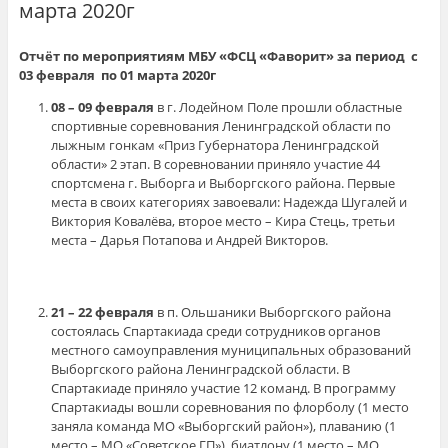
марта 2020г
Отчёт по мероприятиям МБУ «ФСЦ «Фаворит» за период с
03 февраля по 01 марта 2020г
08 – 09 февраля
в г. Лодейном Поле прошли областные
спортивные соревнования Ленинградской области по
лыжным гонкам «Приз Губернатора Ленинградской
области» 2 этап. В соревновании приняло участие 44
спортсмена г. Выборга и Выборгского района. Первые
места в своих категориях завоевали: Надежда Шугалей и
Виктория Ковалёва, второе место – Кира Стець, третьи
места – Дарья Потапова и Андрей Викторов.
21 – 22 февраля
в п. Ольшаники Выборгского района
состоялась Спартакиада среди сотрудников органов
местного самоуправления муниципальных образований
Выборгского района Ленинградской области. В
Спартакиаде приняло участие 12 команд. В программу
Спартакиады вошли соревнования по флорболу (1 место
заняла команда МО «Выборгский район»), плаванию (1
место – МО «Советское ГП»), биатлону (1 место – МО