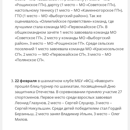
«Рощинское ГП»), дартсу (1 место – МО «Советское ГП»),
настольному теннису (1 место – МО «Каменногорское ГП»),
ГТО (1 место – МО «Выборгский район»). Так же
оценивалось «Олимпийское приветствие» команд, где
лучшими стала команда МО «Первомайское СП». В
общекомандном зачёте 1 место завоевала команда МО
«Советское ГП», 2 место у команды МО «Выборгский
район», 3 место – МО «Рощинское ГП». Среди сельских
поселений 1 место завоевала команда МО «Красносельское
СП», 2 место — МО «Первомайское СП», 3 место – МО
«Полянское СП».
22 февраля
в шахматном клубе МБУ «ФСЦ «Фаворит»
прошёл блиц-турнир по шахматам, посвящённый Дню
защитника Отечества. В соревновании приняло участие 27
спортсменов. Первое место среди взрослых завоевал
Леонид Глазунов, 2 место – Сергей Слуцкер, 3 место –
Сергей Никульшин. Среди детей победителем стал Гордей
Берзиньш, 2 место занял Владимир Ильин, 3 место – Олег
Милов.